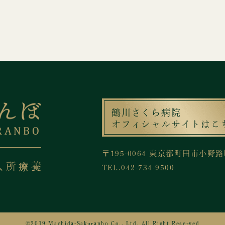
鶴川さくら病院
オフィシャルサイト
はこ
〒195-0064 東京都町田市小野路
入所療養
TEL.042-734-9500
©2019 Machida-Sakuranbo Co., Ltd. All Right Reserved