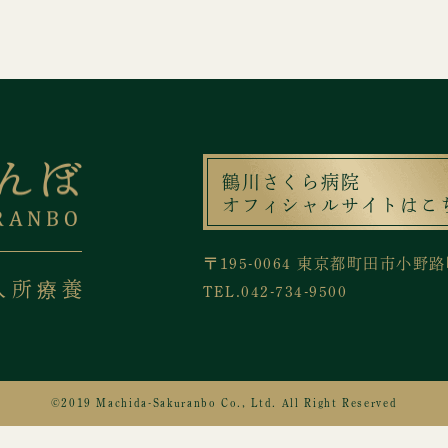
鶴川さくら病院
オフィシャルサイト
はこ
〒195-0064 東京都町田市小野路
入所療養
TEL.042-734-9500
©2019 Machida-Sakuranbo Co., Ltd. All Right Reserved