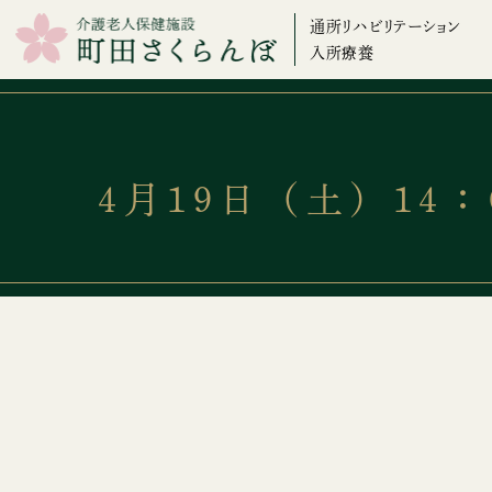
通所リハビリテーション
入所療養
4月19日（土）14